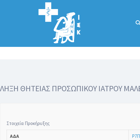
Αναζήτηση
για:
Κάλλιον το
προλαμβάνειν ή
το θεραπεύειν.
ΛΗΞΗ ΘΗΤΕΙΑΣ ΠΡΟΣΩΠΙΚΟΥ ΙΑΤΡΟΥ ΜΑΛ
Στοιχεία Προκήρυξης
ΑΔΑ
Ρ7Π