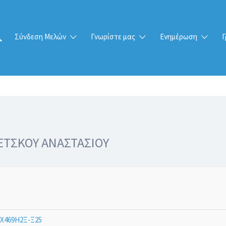
Σύνδεση Μελών
Γνωρίστε μας
Ενημέρωση
Γ
ΕΤΣΚΟΥ ΑΝΑΣΤΑΣΙΟΥ
Χ469Η2Ξ-Ξ25