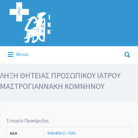
Αναζήτηση
για:
Αναζήτηση
Μενού
για:
Κάλλιον το προλαμβάνειν ή το θεραπεύειν.
ΛΗΞΗ ΘΗΤΕΙΑΣ ΠΡΟΣΩΠΙΚΟΥ ΙΑΤΡΟΥ
ΜΑΣΤΡΟΓΙΑΝΝΑΚΗ ΚΟΜΝΗΝΟΥ
Στοιχεία Προκήρυξης
ΑΔΑ
9ΗΒΙ469Η2Ξ-ΠΘΚ