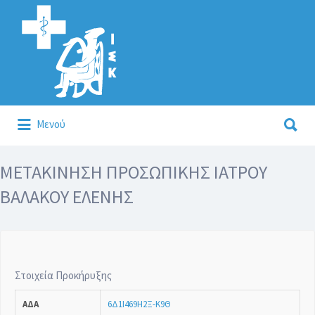
Αναζήτηση
για:
Αναζήτηση
Μενού
για:
Κάλλιον το προλαμβάνειν ή το θεραπεύειν.
ΜΕΤΑΚΙΝΗΣΗ ΠΡΟΣΩΠΙΚΗΣ ΙΑΤΡΟΥ
ΒΑΛΑΚΟΥ ΕΛΕΝΗΣ
Στοιχεία Προκήρυξης
ΑΔΑ
6Δ1Ι469Η2Ξ-Κ9Θ