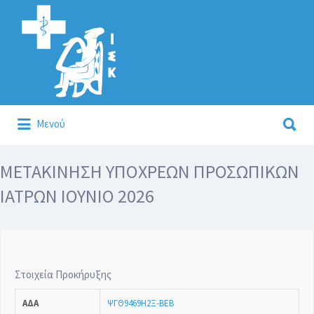
Αναζήτηση
για:
Αναζήτηση
Μενού
για:
Κάλλιον το προλαμβάνειν ή το θεραπεύειν.
ΜΕΤΑΚΙΝΗΣΗ ΥΠΟΧΡΕΩΝ ΠΡΟΣΩΠΙΚΩΝ
ΙΑΤΡΩΝ ΙΟΥΝΙΟ 2026
Στοιχεία Προκήρυξης
ΑΔΑ
ΨΓΘ9469Η2Ξ-ΒΕΒ