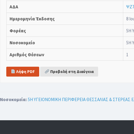
ΑΔΑ
ΨΖ7
Ημερομηνία Έκδοσης
8 Ιο
Φορέας
5Η 
Νοσοκομείο
5Η 
Αριθμός Θέσεων
1
Λήψη PDF
Προβολή στη Διαύγεια
Νοσοκομεία:
5Η ΥΓΕΙΟΝΟΜΙΚΗ ΠΕΡΙΦΕΡΕΙΑ ΘΕΣΣΑΛΙΑΣ & ΣΤΕΡΕΑΣ 