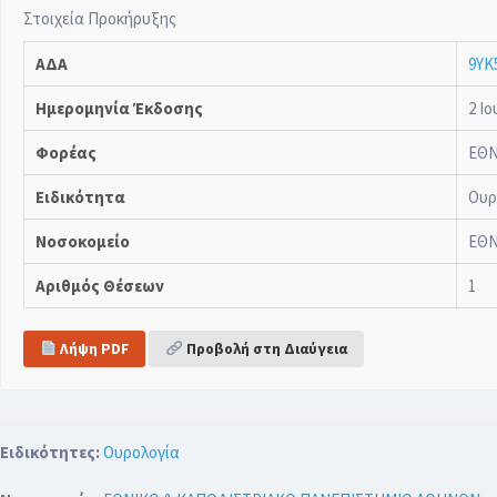
Στοιχεία Προκήρυξης
ΑΔΑ
9ΥΚ
Ημερομηνία Έκδοσης
2 Ιο
Φορέας
ΕΘΝ
Ειδικότητα
Ουρ
Νοσοκομείο
ΕΘΝ
Αριθμός Θέσεων
1
Λήψη PDF
Προβολή στη Διαύγεια
Ειδικότητες:
Ουρολογία