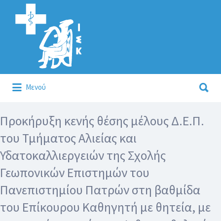
Αναζήτηση
για:
Αναζήτηση
Μενού
για:
Κάλλιον το προλαμβάνειν ή το θεραπεύειν.
Προκήρυξη κενής θέσης μέλους Δ.Ε.Π.
του Τμήματος Αλιείας και
Υδατοκαλλιεργειών της Σχολής
Γεωπονικών Επιστημών του
Πανεπιστημίου Πατρών στη βαθμίδα
του Επίκουρου Καθηγητή με θητεία, με