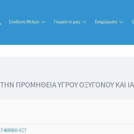
Σύνδεση Μελών
Γνωρίστε μας
Ενημέρωση
Γ
ΗΝ ΠΡΟΜΗΘΕΙΑ ΥΓΡΟΥ ΟΞΥΓΟΝΟΥ ΚΑΙ ΙΑ
Τ4690ΒΘ-ΧΞ7