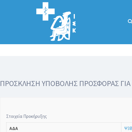
Αναζήτηση
για:
Κάλλιον το
προλαμβάνειν ή
το θεραπεύειν.
ΠΡΟΣΚΛΗΣΗ ΥΠΟΒΟΛΗΣ ΠΡΟΣΦΟΡΑΣ ΓΙΑ Τ
Στοιχεία Προκήρυξης
ΑΔΑ
Ψ3Β