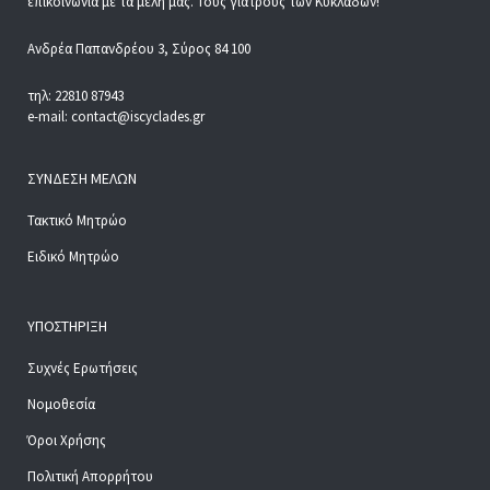
επικοινωνία με τα μέλη μας. Τους γιατρούς των Κυκλάδων!
Ανδρέα Παπανδρέου 3, Σύρος 84 100
τηλ: 22810 87943
e-mail: contact@iscyclades.gr
ΣΎΝΔΕΣΗ ΜΕΛΏΝ
Τακτικό Μητρώο
Ειδικό Μητρώο
ΥΠΟΣΤΉΡΙΞΗ
Συχνές Ερωτήσεις
Νομοθεσία
Όροι Χρήσης
Πολιτική Απορρήτου