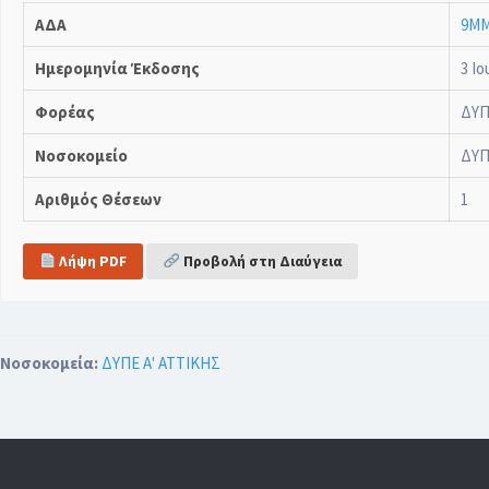
ΑΔΑ
9ΜΜ
Ημερομηνία Έκδοσης
3 Ιο
Φορέας
ΔΥΠ
Νοσοκομείο
ΔΥΠ
Αριθμός Θέσεων
1
Λήψη PDF
Προβολή στη Διαύγεια
Νοσοκομεία:
ΔΥΠΕ Α' ΑΤΤΙΚΗΣ