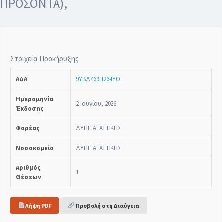
ΠΡΟΣΟΝΤΑ),
Στοιχεία Προκήρυξης
ΑΔΑ
9ΥΒΔ469Η26-ΙΥΟ
Ημερομηνία
2 Ιουνίου, 2026
Έκδοσης
Φορέας
ΔΥΠΕ Α' ΑΤΤΙΚΗΣ
Νοσοκομείο
ΔΥΠΕ Α' ΑΤΤΙΚΗΣ
Αριθμός
1
Θέσεων
Λήψη PDF
Προβολή στη Διαύγεια