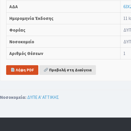
ΑΔΑ
63Χ
Ημερομηνία Έκδοσης
11 Ι
Φορέας
ΔΥΠ
Νοσοκομείο
ΔΥΠ
Αριθμός Θέσεων
1
Λήψη PDF
Προβολή στη Διαύγεια
Νοσοκομεία:
ΔΥΠΕ Α' ΑΤΤΙΚΗΣ