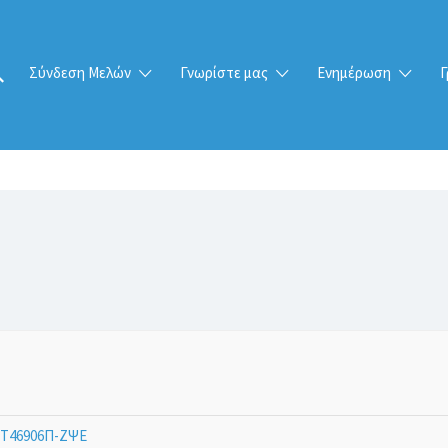
Σύνδεση Μελών
Γνωρίστε μας
Ενημέρωση
Γ
Τ46906Π-ΖΨΕ