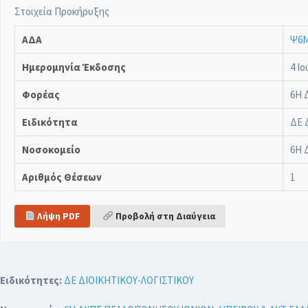
Στοιχεία Προκήρυξης
ΑΔΑ
Ψ6Μ
Ημερομηνία Έκδοσης
4 Ιο
Φορέας
6Η 
Ειδικότητα
ΔΕ 
Νοσοκομείο
6Η 
Αριθμός Θέσεων
1
Λήψη PDF
Προβολή στη Διαύγεια
Ειδικότητες:
ΔΕ ΔΙΟΙΚΗΤΙΚΟΥ-ΛΟΓΙΣΤΙΚΟΥ