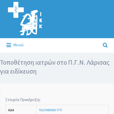
Αναζήτηση
για:
Αναζήτηση
Μενού
για:
Κάλλιον το προλαμβάνειν ή το θεραπεύειν.
Τοποθέτηση ιατρών στο Π.Γ.Ν. Λάρισας
για ειδίκευση
Στοιχεία Προκήρυξης
ΑΔΑ
ΨΔΛ0469060-ΥΓΠ