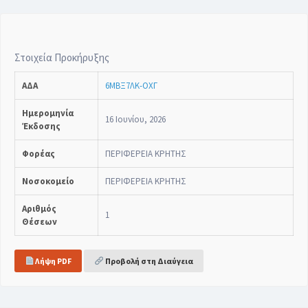
Στοιχεία Προκήρυξης
ΑΔΑ
6ΜΒΞ7ΛΚ-ΟΧΓ
Ημερομηνία
16 Ιουνίου, 2026
Έκδοσης
Φορέας
ΠΕΡΙΦΕΡΕΙΑ ΚΡΗΤΗΣ
Νοσοκομείο
ΠΕΡΙΦΕΡΕΙΑ ΚΡΗΤΗΣ
Αριθμός
1
Θέσεων
Λήψη PDF
Προβολή στη Διαύγεια