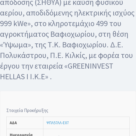
απόδοσης (ΣΗΘΥΑ) με καύση φυσικού
αερίου, αποδιδόμενης ηλεκτρικής ισχύος
999 kWe», στο κληροτεμάχιο 499 του
αγροκτήματος Βαφιοχωρίου, στη θέση
«Ύψωμα», της Τ.Κ. Βαφιοχωρίου. Δ.Ε.
Πολυκάστρου, Π.Ε. Κιλκίς, με φορέα του
έργου την εταιρεία «GREENINVEST
HELLAS I Ι.Κ.Ε» .
Στοιχεία Προκήρυξης
ΑΔΑ
ΨΠΛ57ΛΛ-Ε07
Ημερομηνία