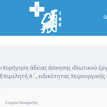
Αναζήτηση
για:
Κάλλιον το
προλαμβάνειν ή
το θεραπεύειν.
«Χορήγηση άδειας άσκησης ιδιωτικού έρ
Επιμελητή Α΄, ειδικότητας Χειρουργικής
Στοιχεία Προκήρυξης