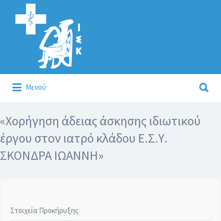
Αναζήτηση
για:
Αναζήτηση
Μενού
για:
Κάλλιον το προλαμβάνειν ή το θεραπεύειν.
«Χορήγηση άδειας άσκησης ιδιωτικού
έργου στoν ιατρό κλάδου Ε.Σ.Υ.
ΣΚΟΝΔΡΑ ΙΩΑΝΝΗ»
Στοιχεία Προκήρυξης