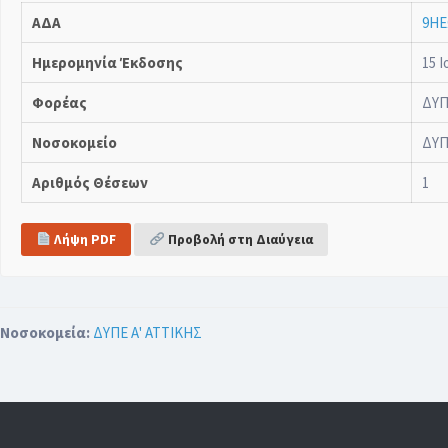
ΑΔΑ
9ΗΕ
Ημερομηνία Έκδοσης
15 Ι
Φορέας
ΔΥΠ
Νοσοκομείο
ΔΥΠ
Αριθμός Θέσεων
1
Λήψη PDF
Προβολή στη Διαύγεια
Νοσοκομεία:
ΔΥΠΕ Α' ΑΤΤΙΚΗΣ